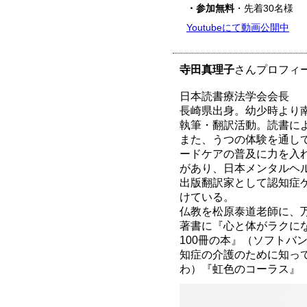
・参加無料
・先着30名様
Youtubeにて動画公開中
寺田真理子
さんプロフィ
日本読書療法学会会長
長崎県出身。幼少時より
執筆・翻訳活動。読書に
また、うつの体験を通し
ードケアの普及に力を入
があり、日本メンタルヘ
出版翻訳家として認知症
けている。
仏教を松原泰道老師に、
著書に『心と体がラクに
100冊の本』（ソフトバ
知症の介護のために知って
わ）『虹色のコーラス』