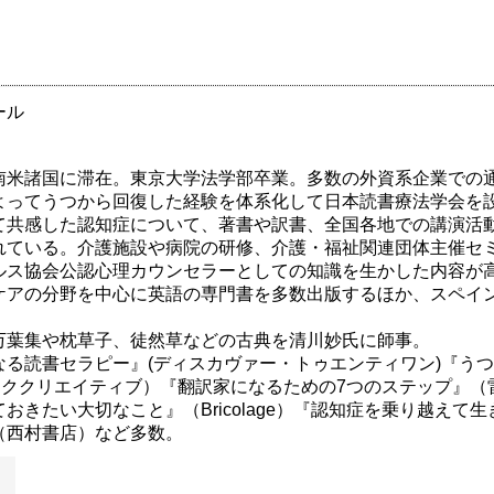
ール
南米諸国に滞在。東京大学法学部卒業。多数の外資系企業での
よってうつから回復した経験を体系化して日本読書療法学会を
て共感した認知症について、著書や訳書、全国各地での講演活
れている。介護施設や病院の研修、介護・福祉関連団体主催セ
ルス協会公認心理カウンセラーとしての知識を生かした内容が
ケアの分野を中心に英語の専門書を多数出版するほか、スペイ
万葉集や枕草子、徒然草などの古典を清川妙氏に師事。
なる読書セラピー』(ディスカヴァー・トゥエンティワン)『う
ンククリエイティブ）『翻訳家になるための7つのステップ』
おきたい大切なこと』（Bricolage）『認知症を乗り越えて
（西村書店）など多数。